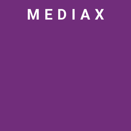
M
E
D
I
A
X