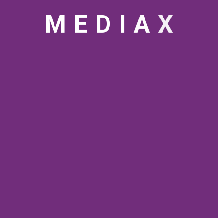
M
E
D
I
A
X