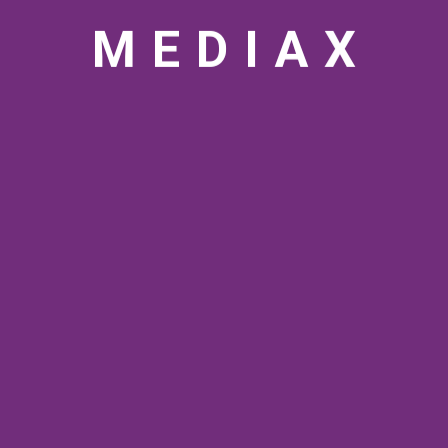
M
E
D
I
A
X