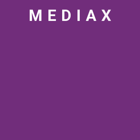
M
E
D
I
A
X